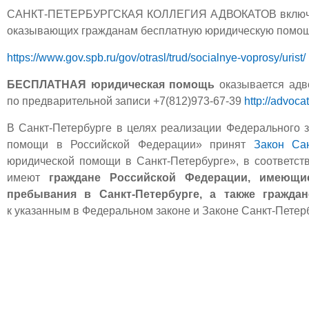
САНКТ-ПЕТЕРБУРГСКАЯ КОЛЛЕГИЯ АДВОКАТОВ включена 
оказывающих гражданам бесплатную юридическую помо
https://www.gov.spb.ru/gov/otrasl/trud/socialnye-voprosy/urist/
БЕСПЛАТНАЯ юридическая помощь
оказывается а
по предварительной записи +7(812)973-67-39
http://advoca
В Санкт‑Петербурге в целях реализации Федерального 
помощи в Российской Федерации» принят
Закон Са
юридической помощи в Санкт‑Петербурге», в соответс
имеют
граждане Российской Федерации, имеющи
пребывания в
Санкт‑Петербурге
, а также гражда
к указанным в Федеральном законе и Законе Санкт‑Петер